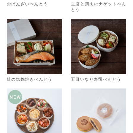
おばんざいべんとう
豆腐と鶏肉のナゲットべん
とう
鮭の塩麴焼きべんとう
五目いなり寿司べんとう