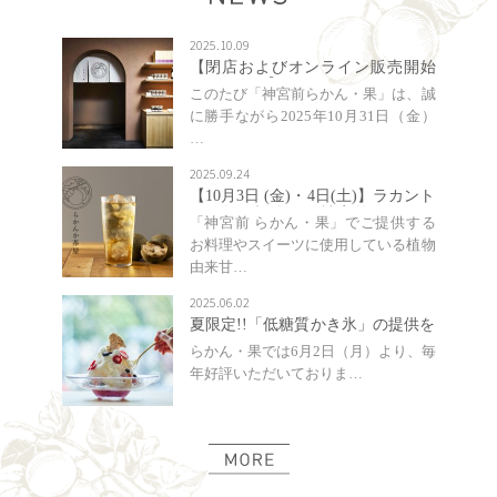
2025.10.09
【閉店およびオンライン販売開始
のお知らせ】
このたび「神宮前らかん・果」は、誠
に勝手ながら2025年10月31日（金）
…
2025.09.24
【10月3日 (金)・4日(土)】ラカント
30周年を記念し、神宮前らかん・
「神宮前 らかん・果」でご提供する
果にて「らかんか茶屋」を2日間限
お料理やスイーツに使用している植物
定開催！〜甘くて香ばしい、秋に
由来甘…
ぴったりの「らかんか茶」を無料
で配布〜
2025.06.02
夏限定!!「低糖質かき氷」の提供を
開始いたします
らかん・果では6月2日（月）より、毎
年好評いただいておりま…