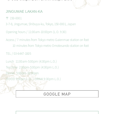
JINGUMAE LAKAN-KA
〒 150-0001
3-7-8, Jingumae, Shibuya-ku, Tokyo, 150-0001, Japan
Opening hours / 11:00am-10:00pm (L.O. 9:30)
Access / 7 minutes from Tokyo metro Gaienmae station on foot
10 minutes from Tokyo metro Omotesando station on foot
TEL /
03-6447-1805
Lunch 11:00am-5:00pm (4:30pm L.O.)
Tea time 2:00pm-5:00pm (4:30pm L.O.)
Dinner 5:00pm-10:00pm
(FOOD 9:00pm L.O. / DRINK 9:30pm L.O.)